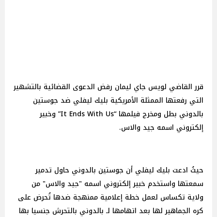
قرر القاضي لويس جاي ليمان رفض الدعوى القضائية بالتشهير
التي رفعتها الممثلة الأمريكية بليك ليفلي ضد جوستين
بالدوني بطل ومخرج فيلمها “It Ends With Us” وخبير
إلكتروني اسمه جيد والاس.
حيثُ ادعت بليك ليفلي أن جوستين بالدوني حاول تدمير
سمعتها واستخدم خبير إلكتروني اسمه "جيد والاس" من
ولاية تكساس لعمل خطة إعلامية ممنهجة ضدها تُحرض على
كره الجماهير لها بعد اتهامها لـ بالدوني بالتحرش جنسيا بها