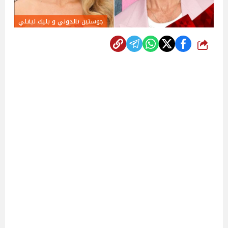
جوستين بالدوني و بليك ليفلي
شارك