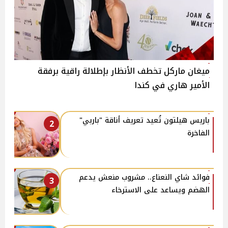
ميغان ماركل تخطف الأنظار بإطلالة راقية برفقة
الأمير هاري في كندا
باريس هيلتون تُعيد تعريف أناقة "باربي"
2
الفاخرة
فوائد شاي النعناع.. مشروب منعش يدعم
3
الهضم ويساعد على الاسترخاء