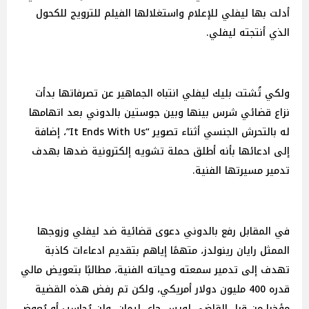
أدلت بها ليفلي للإعلام واستغلالها الفيلم للترويج للكحول
الذي أنتجته ليفلي.
ولكي تُشتت بليك ليفلي انتباه الجماهير عن تصرفاتها بدأت
نزاع قضائي شرس بينها وبين جوستين بالدوني بعد اتهامها
له بالتحرش الجنسي أثناء تصوير “It Ends With Us”، إضافة
إلى ادعائها بأنه أطلق حملة تشويه إلكترونية ضدها بهدف
تدمير مسيرتها الفنية.
في المقابل رفع بالدوني دعوى قضائية ضد ليفلي وزوجها
الممثل رايان رينولدز، متهمًا إياهم بتقديم ادعاءات كاذبة
تهدف إلى تدمير سمعته وحياته الفنية، مطالبًا بتعويض مالي
قدره 400 مليون دولار أمريكي، ولكن تم رفض هذه القضية
مؤخرا من قبل القاضي لويس جاي ليمان، ولن يُحاسب أو يُعوض