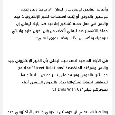
وأضاف القاضي لويس جاي ليمان: “لا يوجد دليل يُدين
جوستين بالدوني أو يُثبت استخدامه لخبير الإلكترونيات جيد
والاس في عمل حملة تشهير إعلامية ضد بليك ليفلي إن
حملة التشهير ضد ليفلي اتُخذت من قِبل آخرين خارج ولايتي
نيويورك وتكساس لذلك رفضنا دعوى ليفلي”.
في الأيام الماضية ادعت بليك ليفلي بأن الخبير الإلكتروني جيد
والاس وشركته المتخصصة “Street Relations” عملا مع
جوستين بالدوني وفريقه على نشر قصص سلبية عنها
للجماهير انتقامًا لشكواها ضده بالتحرش الجنسي أثناء
تصويرهم فيلم "It Ends With Us".
وقالت بليك ليفلي أن جوستين بالدوني والخبير الإلكتروني جيد