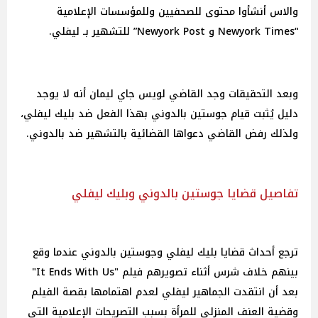
والاس أنشأوا محتوى للصحفيين وللمؤسسات الإعلامية
“Newyork Times و Newyork Post” للتشهير بـ ليفلي.
وبعد التحقيقات وجد القاضي لويس جاي ليمان أنه لا يوجد
دليل يُثبت قيام جوستين بالدوني بهذا الفعل ضد بليك ليفلي،
ولذلك رفض القاضي دعواها القضائية بالتشهير ضد بالدوني.
تفاصيل قضايا جوستين بالدوني وبليك ليفلي
ترجع أحداث قضايا بليك ليفلي وجوستين بالدوني عندما وقع
بينهم خلاف شرس أثناء تصويرهم فيلم "It Ends With Us"
بعد أن انتقدت الجماهير ليفلي لعدم اهتمامها بقصة الفيلم
وقضية العنف المنزلي للمرأة بسبب التصريحات الإعلامية التي