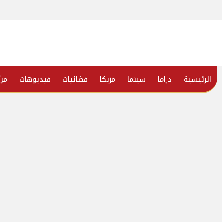
الرئيسية
دراما
سينما
مزيكا
فضائيات
فيديوهات
مرأ