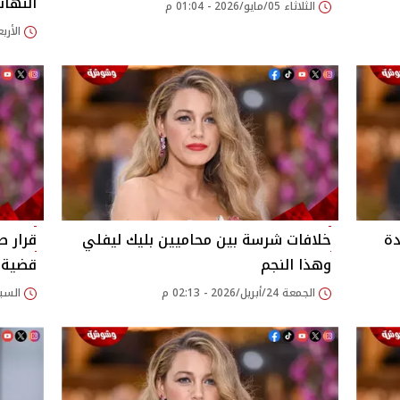
النها
الثلاثاء 05/مايو/2026 - 01:04 م
الأربعاء 29/أبريل/26
دة
خلافات شرسة بين محاميين بليك ليفلي
قرار ص
وهذا النجم
قضية 
الجمعة 24/أبريل/2026 - 02:13 م
السبت 18/أبريل/2026