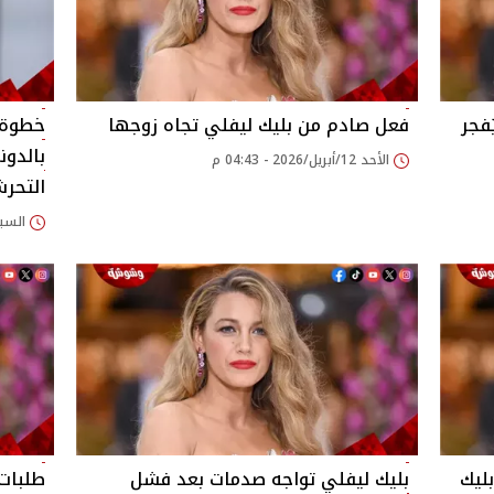
نفيذي في شركة Disney يُفجر
فعل صادم من بليك ليفلي تجاه زوجها
خطوة 
بالدون
الأحد 12/أبريل/2026 - 04:43 م
التحر
السبت 11/أبريل/2026
ليك
بليك ليفلي تواجه صدمات بعد فشل
طلبات 