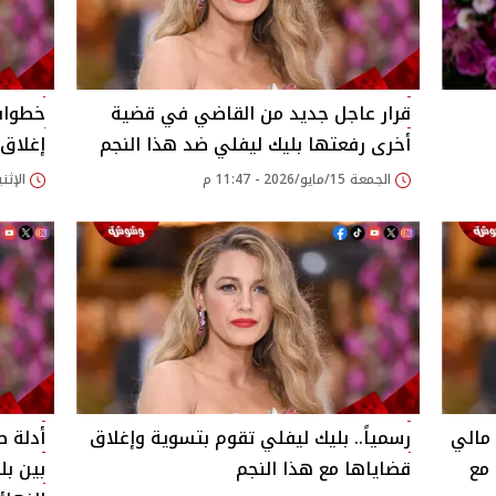
قرار عاجل جديد من القاضي في قضية
خطوات
أخرى رفعتها بليك ليفلي ضد هذا النجم
إغلاق
الجمعة 15/مايو/2026 - 11:47 م
الإثنين 11/مايو/2026 
مالي
رسمياً.. بليك ليفلي تقوم بتسوية وإغلاق
أدلة ص
مع
قضاياها مع هذا النجم
بين بل