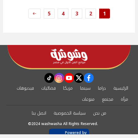
5
4
3
2
1
instagram
tiktok
youtube
twitter
facebook
الرئيسية
دراما
سينما
مزيكا
فضائيات
فيديوهات
مرأة
مجتمع
منوعات
من نحن
سياسة الخصوصية
اتصل بنا
©2024 washwasha All Rights Reserved.
Powered by