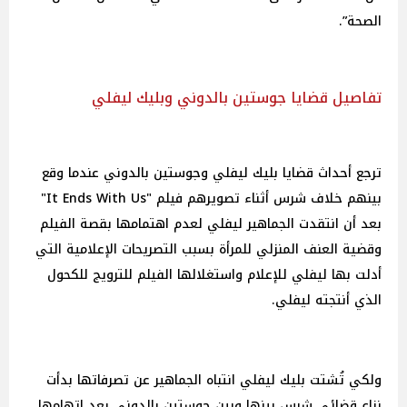
الصحة”.
تفاصيل قضايا جوستين بالدوني وبليك ليفلي
ترجع أحداث قضايا بليك ليفلي وجوستين بالدوني عندما وقع
بينهم خلاف شرس أثناء تصويرهم فيلم "It Ends With Us"
بعد أن انتقدت الجماهير ليفلي لعدم اهتمامها بقصة الفيلم
وقضية العنف المنزلي للمرأة بسبب التصريحات الإعلامية التي
أدلت بها ليفلي للإعلام واستغلالها الفيلم للترويج للكحول
الذي أنتجته ليفلي.
ولكي تُشتت بليك ليفلي انتباه الجماهير عن تصرفاتها بدأت
نزاع قضائي شرس بينها وبين جوستين بالدوني بعد اتهامها