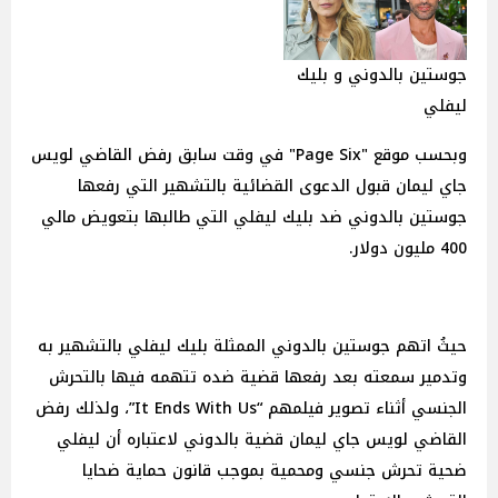
جوستين بالدوني و بليك
ليفلي
وبحسب موقع "Page Six" في وقت سابق رفض القاضي لويس
جاي ليمان قبول الدعوى القضائية بالتشهير التي رفعها
جوستين بالدوني ضد بليك ليفلي التي طالبها بتعويض مالي
400 مليون دولار.
حيثُ اتهم جوستين بالدوني الممثلة بليك ليفلي بالتشهير به
وتدمير سمعته بعد رفعها قضية ضده تتهمه فيها بالتحرش
الجنسي أثناء تصوير فيلمهم “It Ends With Us”، ولذلك رفض
القاضي لويس جاي ليمان قضية بالدوني لاعتباره أن ليفلي
ضحية تحرش جنسي ومحمية بموجب قانون حماية ضحايا