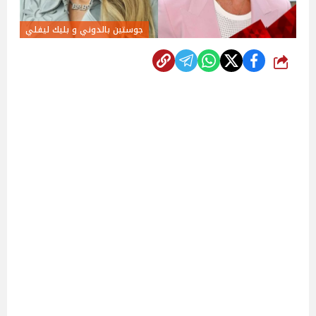
جوستين بالدوني و بليك ليفلي
شارك