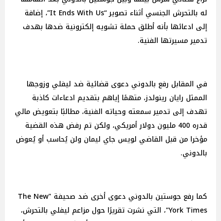
له بالتحرش الجنسي أثناء تصوير “It Ends With Us”، إضافة
إلى ادعائها بأنه أطلق حملة تشويه إلكترونية ضدها بهدف
تدمير مسيرتها الفنية.
في المقابل رفع بالدوني دعوى قضائية ضد ليفلي وزوجها
الممثل رايان رينولدز، متهمًا إياهم بتقديم ادعاءات كاذبة
تهدف إلى تدمير سمعته وحياته الفنية، مطالبًا بتعويض مالي
قدره 400 مليون دولار أمريكي، ولكن تم رفض هذه القضية
مؤخرا من قبل القاضي لويس جاي ليمان ولن يُحاسب أو يُعوض
بالدوني.
كما رفع جوستين بالدوني دعوى أخرى ضد صحيفة "The New
York Times"، التي نشرت تقريرًا حول مزاعم ليفلي بالتحرش،