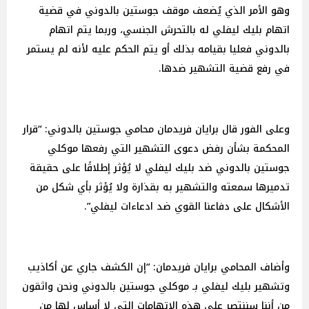
وهو الأمر الذي يُضعف موقف جوستين بالدوني في قضية
اتهام بليك ليفلي له بالتحرش الجنسي، وربما يتم اتهام
بالدوني فعليا بقيامه بذلك أو يتم الحكم عليه لأنه لم يستمر
في رفع قضية التشهير ضدها.
وعلى الفور قال برايان فريدمان محامي جوستين بالدوني: “قرار
المحكمة بشأن رفض دعوى التشهير التي رفعها موكلي
جوستين بالدوني ضد بليك ليفلي لا يُؤثر إطلاقًا على حقيقة
تدميرها سمعته والتشهير به بقذارة ولا يُؤثر بأي شكل من
الأشكال على دفاعنا القوي ضد ادعاءات ليفلي”.
وأضاف المحامي برايان فريدمان: “إن الكشف جاري عن أكاذيب
وتشهير بليك ليفلي بـ موكلي جوستين بالدوني ونحن واثقون
من أننا سننتصر على هذه الاتهامات التي لا أساس لها من