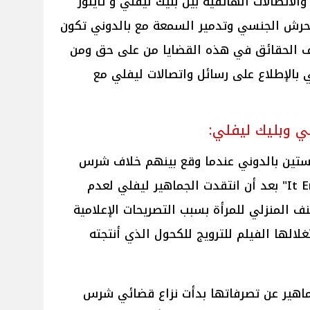
لاتصالات الهاتفية بين بليك ليفلي و تايلور
حرش الجنسي وتدمير السمعة مع بالدوني تكون
ف الحقائق في هذه القضايا من على حق ومن
ي بالإطلاع على رسائل واتصالات ليفلي مع
ي وبليك ليفلي:
وستين بالدوني عندما وقع بينهم خلاف شرس
أثناء تصويرهم فيلم "It Ends With Us" بعد أن انتقدت الجماهير ليفلي لعدم
 المنزلي للمرأة بسبب التصريحات الإعلامية
لالها الفيلم للترويج للكحول الذي أنتجته
جماهير عن تصرفاتها بدأت نزاع قضائي شرس