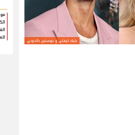
موع
الك
الق
الع
بليك ليفلي و جوستين بالدوني