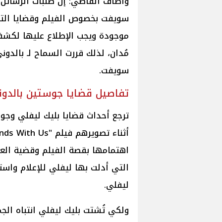
وأضاف القاضي: إن طلبات الرسائل وا
سويفت بخصوص الفيلم وقضايا الت
موجودة ويجب الإطلاع عليها لكش
مُدان، لذلك قررت السماح لـ بالدون
سويفت.
تفاصيل قضايا جوستين بالدون
ترجع أحداث قضايا بليك ليفلي وج
اهتمامها بقصة الفيلم وقضية العنف
التي أدلت بها ليفلي للإعلام واستغ
ليفلي.
ولكي تُشتت بليك ليفلي انتباه ال