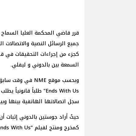
قرر قاضي المحكمة العليا السماح 
جميع الرسائل النصية والاتصالات ال
كجزء من إجراءات التحقيقات في قض
السمعة بين بالدوني و ليفلي.
Ends With Us" طلباً قان
سجل اتصالاتها الهاتفية بينها وبي
حيثُ أراد جوستين بالدوني إثبات أ