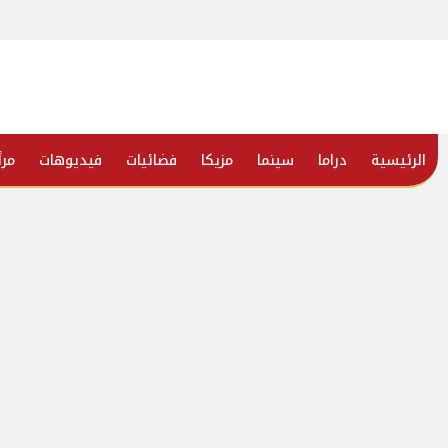
الرئيسية
دراما
سينما
مزيكا
فضائيات
فيديوهات
مرأ