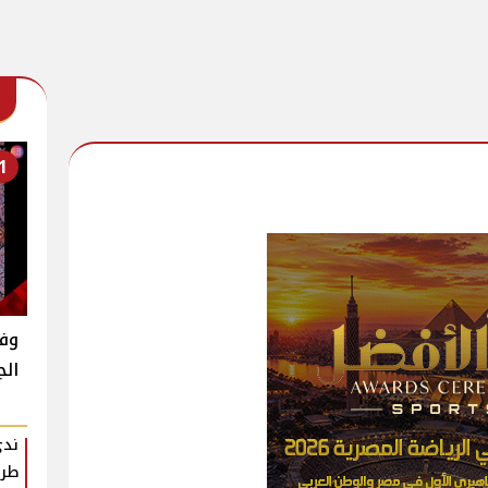
1
وفا
الج
​ند
طري