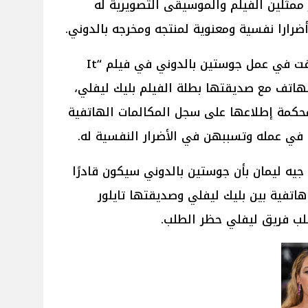
ممثلين الفيلم والموسيقى التصويرية له
ضرارا نفسية ومعنوية لمنتجه ومخرجه بالدوني.
وبالتالي تدخل المطربة تايلور سويفت في عمل جوستين بالدوني في فيلم “It
قش على الهاتف مع صديقتها بطلة الفيلم بليك ليفلي،
حكمة إطلاعها على سجل المكالمات الهاتفية
في عمله وتسببهن في الأضرار النفسية له.
ه ليمان بأن جوستين بالدوني سيكون قادرًا
اتفية بين بليك ليفلي وصديقتها تايلور
ب فريق ليفلي حظر الطلب.