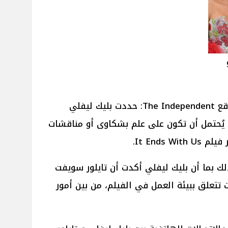
قال القاضي لويس جاي ليمان لموقع The Independent: حددت بليك ليفلي
يُحتمل أن تكون على علم بشكاوى أو مناقشات
It Ends.
ك بما أن بليك ليفلي أكدت أن تايلور سويفت
تتعلق ببيئة العمل في الفيلم، من بين أمور