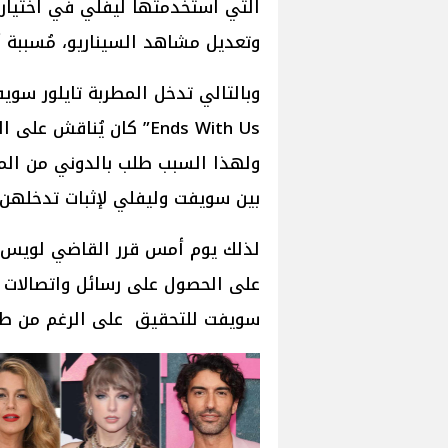
التي استخدمتها ليفلي في اختيار 
وتعديل مشاهد السيناريو، مُسببة أ
Ends With Us” كان يُنا
ولهذا السبب طلب بالدوني من الم
بين سويفت وليفلي لإثبات تدخلهن 
لذلك يوم أمس قرر القاضي لويس جي
على الحصول على رسائل واتصالات ه
سويفت للتحقيق على الرغم من طل