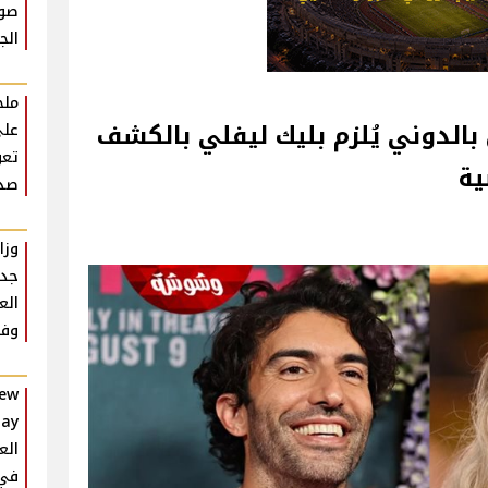
صو
الج
ملخ
الدوني يُلزم بليك ليفلي بالكشف
تعو
ية
صد
وزا
جدي
الع
وفق
New
الع
في 26