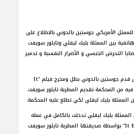
للممثل الأمريكي جوستين بالدوني بالاطلاع على
هاتفية بين الممثلة بليك ليفلي وتايلور سويفت
ايا التحرش الجنسي و الأضرار النفسية و تدمير
وبحسب موقع NME في وقت سابق قدم جوستين بالدوني بطل ومخرج فيلم "It
ونياً يطلب فيه من المحكمة تقديم المطربة تايلور سويفت
ن الممثلة بليك ليفلي لكي تطلع عليه المحكمة.
ن الممثلة بليك ليفلي تدخلت بالكامل في عمله
كمخرج ومنتج لفيلم “It Ends With Us” بواسطة صديقتها المطربة تايلور سويفت