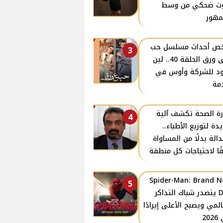
ت ضحكي من وسط
مهور
ص أحداث مسلسل حب
3
على ورق الحلقة 40.. لين
د للشركة وأوس في
مة
رة الصحة تكشف آلية
4
دة لتوزيع الأطباء..
دالة بدلًا من المساواة
ًا لاحتياجات كل منطقة
Spider-Man: Brand 
5
Day يتصدر شباك التذاكر
المي ويصبح الأعلى إيرادًا
20