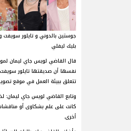
جوستين بالدوني و تايلور سويفت و
بليك ليفلي
نفسها أن صديقتها تايلور سويفت 
تتعلق ببيئة العمل في موقع تصوير فيلم  With Us
وتابع القاضي لويس جاي ليمان: لذل
كانت على علم بشكاوى أو مناقشات 
أخرى.