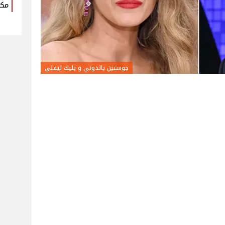
مكو
جوستين بالدوني و بليك ليفلي