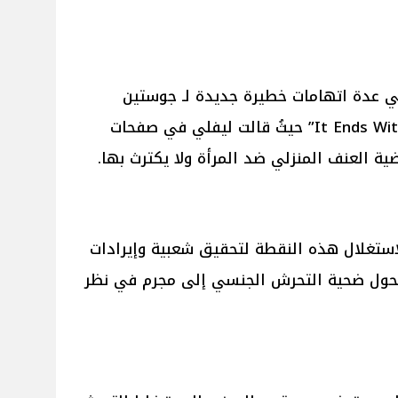
لي عدة اتهامات خطيرة جديدة لـ جوستين
بالدوني بطل ومخرج فيلمها “It Ends With Us” حيثُ قالت ليفلي في صفحات
ية العنف المنزلي ضد المرأة ولا يكترث بها.
استغلال هذه النقطة لتحقيق شعبية وإيرادات
 تحول ضحية التحرش الجنسي إلى مجرم في نظر