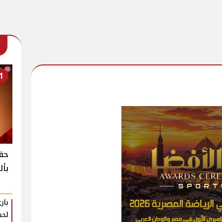
1
حقي
بأل
بار
لحظ