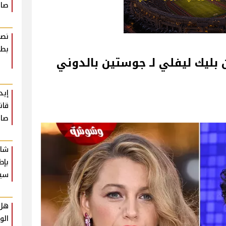
صاد
نصا
بطر
بليك ليفلي لـ جوستين بالدوني
إيد
قان
صاد
شار
بإط
سي
هل 
الو