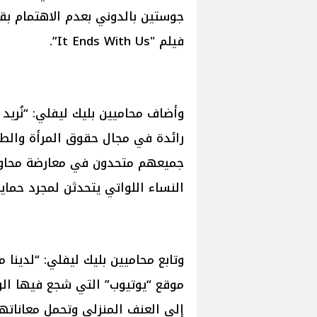
جوستين بالدوني بعدم الاهتمام بق
فيلم "It Ends With Us”.
رائدة في مجال حقوق المرأة والطف
جميعهم متحدون في معارضة محاول
النساء اللواتي يتحدثن لمجرد حماي
وتابع محاميين بليك ليفلي: “لدينا
موقع “يوتيوب” التي شجع فيها الر
إلى العنف المنزلي وتحمل معاناته