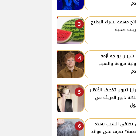
م
ئح مهمة لشراء البطيخ
3
يقة صحية
 شيران يواجه أزمة
4
ونية مروعة والسبب
م
ليز ثيرون تخطف الأنظار
5
لالة ديور الجريئة في
ول
يختفي الشيب بهذه
6
صفة؟ تعرف على فوائد