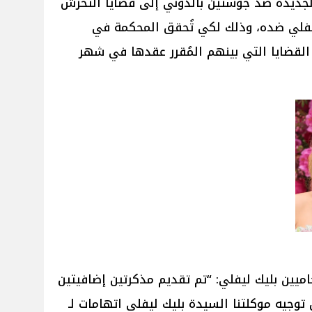
لجديدة ضد جوستين بالدوني إلى قضايا التحرش
يفلي ضده، وذلك لكي تُحقق المحكمة في
القضايا التي بينهم المُقرر عقدها في شهر
Daily Mail" قال محاميين بليك ليفلي: “تم تقديم مذكرتين إضافيتين
جيه موكلتنا السيدة بليك ليفلي اتهامات لـ