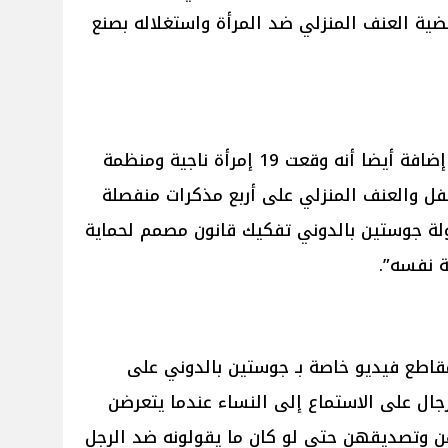
ضية العنف المنزلي ضد المرأة واستغلاله بصنع
وأضاف محاميين بليك ليفلي: “نُريد إضافة أيضا أنه وقعت 19 إمرأة ناجية ومنظمة
ل والعنف المنزلي على أربع مذكرات منفصلة
ة جوستين بالدوني تفكيك قانون مصمم لحماية
ة نفسه”.
 مقاطع فيديو خاصة بـ جوستين بالدوني على
جال على الاستماع إلى النساء عندما يتعرضن
ن وتصديقهن حتى لو كان ما يقولونه ضد الرجل