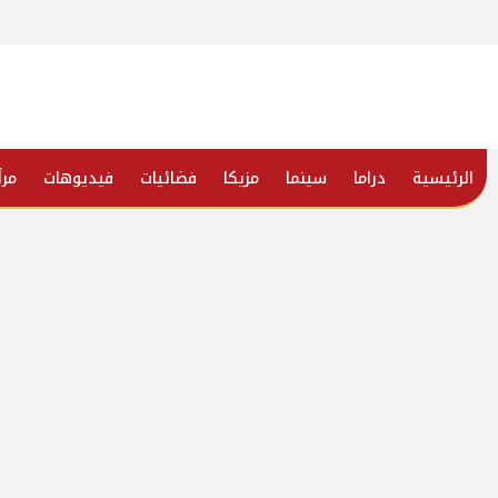
الرئيسية
دراما
سينما
مزيكا
فضائيات
فيديوهات
مرأ