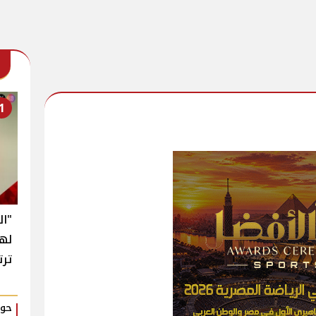
1
"ال
له
ترت
حوا