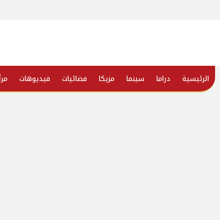
الرئيسية
دراما
سينما
مزيكا
فضائيات
فيديوهات
مرأ