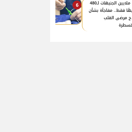
من ملايين الجنيهات لـ480
6
هًا فقط.. مفاجأة بشأن
ج مرضى القلب
قسطرة