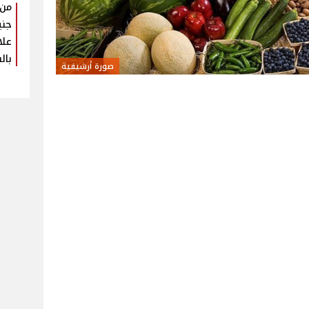
جني
علا
بال
صورة أرشيفية