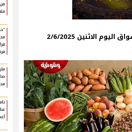
من 
ملا
"حك
2/6/2025
مجه
قرا
فر
مار
صان
مجر
تام
أغ