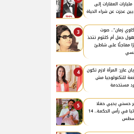
مليارات العقارات إلى
يين عجزت عن شراء الحياة
اوي زمان".. صوت
3
ول جعل أم كلثوم تتخذ
رًا مفاجئًا على شاطئ
نسي
يان عازر: المرأة لازم تكون
4
عة للتكنولوجيا مش
د مستخدمة
ر حسني يحيي حفلا
5
غنائيا في رأس الحكمة.. 14
سطس