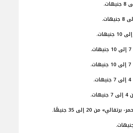
.
.
.
ت.
الي» من 20 إلى 35 جنيهًا.