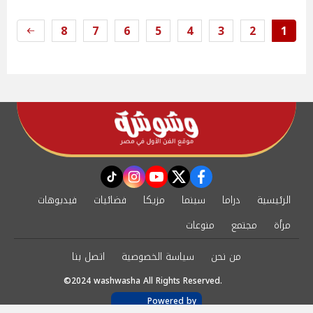
8
7
6
5
4
3
2
1
instagram
tiktok
youtube
twitter
facebook
الرئيسية
دراما
سينما
مزيكا
فضائيات
فيديوهات
مرأة
مجتمع
منوعات
من نحن
سياسة الخصوصية
اتصل بنا
©2024 washwasha All Rights Reserved.
Powered by