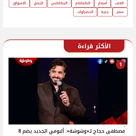
العنب
أسعار
الطماطم
البطاطس
البصل
الاسواق
سعر
جنيه
الخضراوات
الأكثر قراءة
1
مصطفى حجاج لـ«وشوشة»: ألبومي الجديد يضم 8