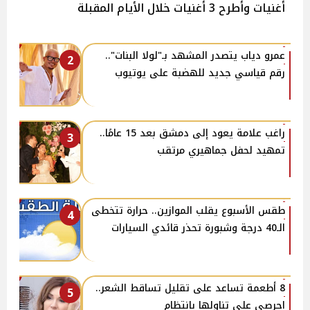
أغنيات وأطرح 3 أغنيات خلال الأيام المقبلة
عمرو دياب يتصدر المشهد بـ"لولا البنات"..
2
رقم قياسي جديد للهضبة على يوتيوب
راغب علامة يعود إلى دمشق بعد 15 عامًا..
3
تمهيد لحفل جماهيري مرتقب
طقس الأسبوع يقلب الموازين.. حرارة تتخطى
4
الـ40 درجة وشبورة تحذر قائدي السيارات
8 أطعمة تساعد على تقليل تساقط الشعر..
5
احرصي على تناولها بانتظام