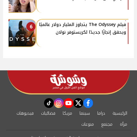
فيلم The Odyssey يتجاوز المليار دولار عالميًا
6
ويحقق إنجازًا جديدًا لكريستوفر نولان
instagram
tiktok
youtube
twitter
facebook
الرئيسية
دراما
سينما
مزيكا
فضائيات
فيديوهات
مرأة
مجتمع
منوعات