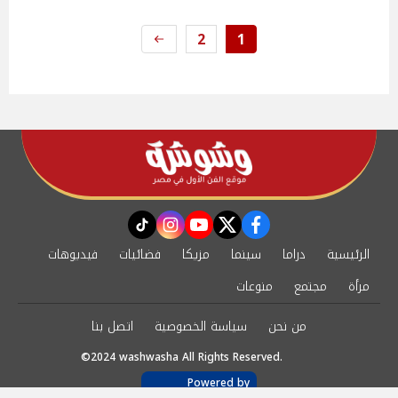
2
1
instagram
tiktok
youtube
twitter
facebook
الرئيسية
دراما
سينما
مزيكا
فضائيات
فيديوهات
مرأة
مجتمع
منوعات
من نحن
سياسة الخصوصية
اتصل بنا
©2024 washwasha All Rights Reserved.
Powered by