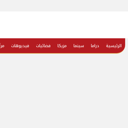
الرئيسية
دراما
سينما
مزيكا
فضائيات
فيديوهات
مرأ