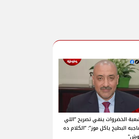
عبة الخضروات ينفي تصريح “اللي
به البطيخ ياكل موز”: “الكلام ده
وش"