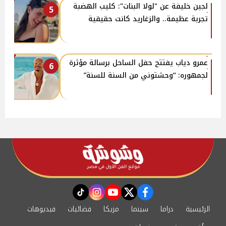
لجين خليفة عن "لولا البنات": كليب الهضبة
5
تجربة عظيمة.. والزغاريد كانت حقيقية
عمرو دياب يفتتح حفل الساحل برسالة مؤثرة
6
لجمهوره: “وحشتوني من السنة للسنة”
instagram
tiktok
youtube
twitter
facebook
الرئيسية
دراما
سينما
مزيكا
فضائيات
فيديوهات