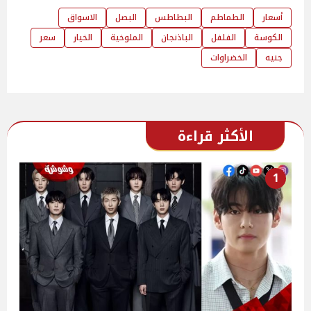
أسعار
الطماطم
البطاطس
البصل
الاسواق
الكوسة
الفلفل
الباذنجان
الملوخية
الخيار
سعر
جنيه
الخضراوات
الأكثر قراءة
1