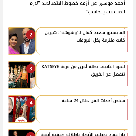
أحمد موسى عن أزمة خطوط الاتصالات: "لازم
المتسبب يتحاسب"
المايسترو سعيد كمال لـ"وشوشة": شيرين
2
كانت ملتزمة بكل البروفات
للمرة الثانية.. بطلة أخرى من فرقة KATSEYE
3
تنفصل عن الفريق
ملخص أحداث الفن خلال 24 ساعة
4
تارا عماد تخطف الأنظار بإطلالة صيفية أنيقة