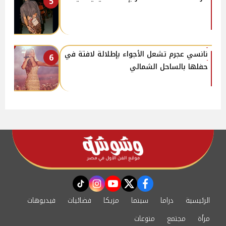
5
نانسي عجرم تشعل الأجواء بإطلالة لافتة في
6
حفلها بالساحل الشمالي
instagram
tiktok
youtube
twitter
facebook
الرئيسية
دراما
سينما
مزيكا
فضائيات
فيديوهات
مرأة
مجتمع
منوعات