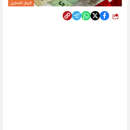
الريال القطرى
شارك