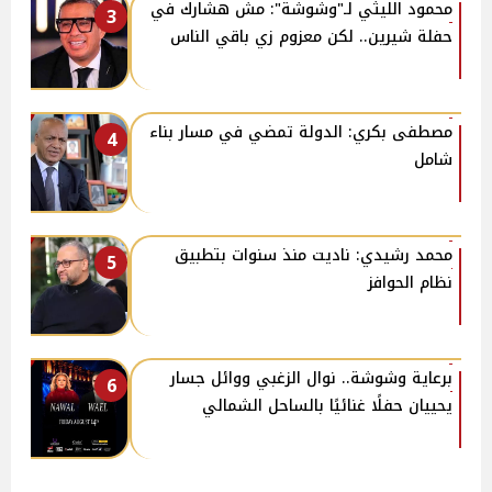
محمود الليثي لـ"وشوشة": مش هشارك في
3
حفلة شيرين.. لكن معزوم زي باقي الناس
مصطفى بكري: الدولة تمضي في مسار بناء
4
شامل
محمد رشيدي: ناديت منذ سنوات بتطبيق
5
نظام الحوافز
برعاية وشوشة.. نوال الزغبي ووائل جسار
6
يحييان حفلًا غنائيًا بالساحل الشمالي