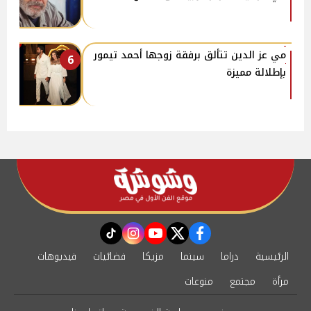
مي عز الدين تتألق برفقة زوجها أحمد تيمور
6
بإطلالة مميزة
instagram
tiktok
youtube
twitter
facebook
الرئيسية
دراما
سينما
مزيكا
فضائيات
فيديوهات
مرأة
مجتمع
منوعات