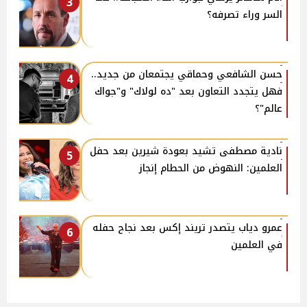
3
السر وراء تصرفه؟
حسن الشافعي وحماقي يجتمعان من جديد..
4
فهل يتجدد التعاون بعد "ده لولاك" و"جواك
عالم"؟
نادية مصطفى تشيد بعودة شيرين بعد حفل
5
العلمين: النهوض من الحطام إنجاز
عمرو دياب يتصدر تريند إكس بعد نجاح حفله
6
في العلمين