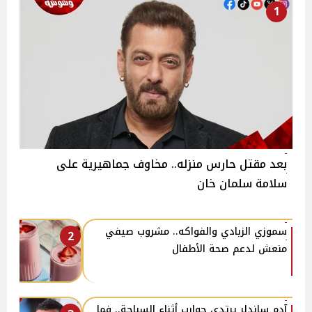
1
بعد مقتل حارس منزله.. مخاوف جماهيرية على
سلامة سلمان خان
سموزي الزبادي والفواكه.. مشروب صيفي
2
منعش لدعم صحة الأطفال
آدم ساندلر يرتدي جوارب أثناء السباحة.. فما