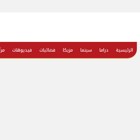
الرئيسية
دراما
سينما
مزيكا
فضائيات
فيديوهات
مرأ