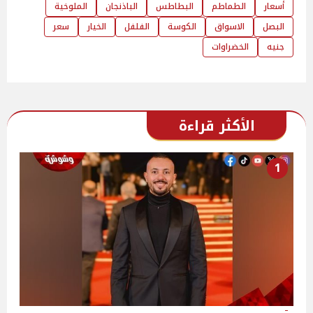
أسعار
الطماطم
البطاطس
الباذنجان
الملوخية
البصل
الاسواق
الكوسة
الفلفل
الخيار
سعر
جنيه
الخضراوات
الأكثر قراءة
1