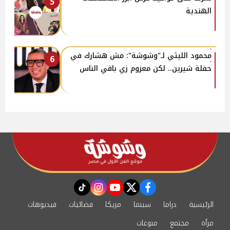
5
الهندية
محمود الليثي لـ"وشوشة": مش هشارك في
6
حفلة شيرين.. لكن معزوم زي باقي الناس
instagram
tiktok
youtube
twitter
facebook
الرئيسية
دراما
سينما
مزيكا
فضائيات
فيديوهات
مرأة
مجتمع
منوعات