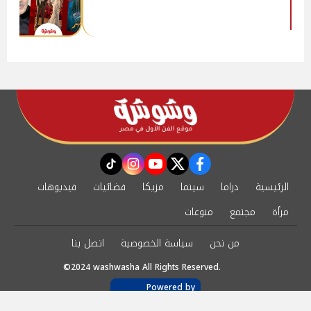
instagram
tiktok
youtube
twitter
facebook
الرئيسية
دراما
سينما
مزيكا
فضائيات
فيديوهات
مرأة
مجتمع
منوعات
من نحن
سياسة الخصوصية
اتصل بنا
©2024 washwasha All Rights Reserved.
Powered by