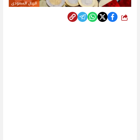
الريال السعودى
شارك