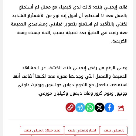
قالت إيميلي بلنت: كانت لدي كيمياء مع ممثل لم أستمتع
بالعمل معه لا أستطيع أن أقول إنه نوع من الاشمئزاز الشديد
لكنني بالتأكيد لم استمتع بتصوير قبلاتي ومشاهدي الحميمة
معه رغبت في التقيؤ بعد تقبيله بسبب رائحة جسده وفمه
الكريهة.
وعلى الرغم من رفض إيميلي بلنت الكشف عن المشاهد
الحميمة والممثل التي وجدتها مقززة معه لكنها أضافت أنها
استمتعت بالعمل مع النجوم دواين جونسون وروبرت داوني
جونيور وتوم كروز ومات ديمون وكيليان مورفي.
شارك
إيميلي بلنت
اخبار إيميلي بلنت
عيد ميلاد إيميلي بلنت