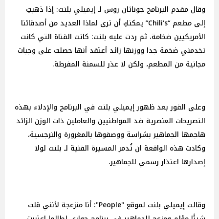
وقال مقدم البرنامج جوناثان روس لـ إيميلي بلنت: إذا ذهبتِ
إلى مطعم “Chili's” يمكنكِ أن ترى لماذا العديد من أصدقائنا
الأمريكيين ضخامة، ثم ردت عليه بلنت: كانت الفتاة التي كانت
تخدمني ضخمة جدا ووزنها زائد أعتقد أنها حصلت على وجبات
مجانية من المطعم، ولكن لا عذر للسمنة المفرطة.
وعلى الفور بعد ظهور إيميلي بلنت في البرنامج والإدلاء بهذه
التصريحات العنصرية ضد المواطنيين والعاملين ذات الوزن الزائد
هاجمها الجماهير بشراسة ووصفوها بالمغرورة والنرجسية،
وكادت هذه الواقعة ان تُدمر المسيرة الفنية لـ بلنت لولا
إصدارها اعتذار رسمي للجماهير.
وقالت إيميلي بلنت لموقع "People": أنا منزعجة لأنني قلت
شيئًا مؤلم ومزعج للجماهير في برنامج حواري لطالما اعتبرت