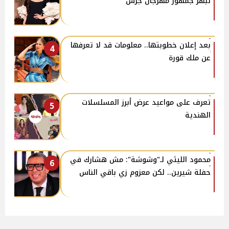
تبهر جمهور مهرجان جرش
بعد إعلان خطوبتها.. معلومات قد لا تعرفها
4
عن ملك قورة
تعرف على مواعيد عرض أبرز المسلسلات
5
الهندية
محمود الليثي لـ"وشوشة": مش هشارك في
6
حفلة شيرين.. لكن معزوم زي باقي الناس