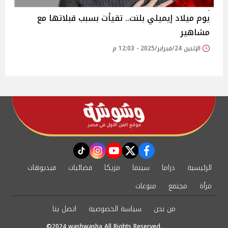
يوم ميلاد إيميلي بلنت.. تقيأت بسبب قبلاتها مع
مشاهير
الإثنين 24/فبراير/2025 - 12:03 م
instagram
tiktok
youtube
twitter
facebook
الرئيسية
دراما
سينما
مزيكا
فضائيات
فيديوهات
مرأة
مجتمع
منوعات
من نحن
سياسة الخصوصية
اتصل بنا
©2024 washwasha All Rights Reserved.