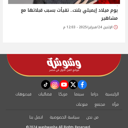
يوم ميلاد إيميلي بلنت.. تقيأت بسبب قبلاتها مع
مشاهير
الإثنين 24/فبراير/2025 - 12:03 م
instagram
tiktok
youtube
twitter
facebook
الرئيسية
دراما
سينما
مزيكا
فضائيات
فيديوهات
مرأة
مجتمع
منوعات
من نحن
سياسة الخصوصية
اتصل بنا
©2024 washwasha All Rights Reserved.