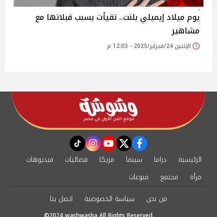
يوم ميلاد إيميلي بلنت.. تقيأت بسبب قبلاتها مع
مشاهير
الإثنين 24/فبراير/2025 - 12:03 م
instagram
tiktok
youtube
twitter
facebook
الرئيسية
دراما
سينما
مزيكا
فضائيات
فيديوهات
مرأة
مجتمع
منوعات
من نحن
سياسة الخصوصية
اتصل بنا
©2024 washwasha All Rights Reserved.