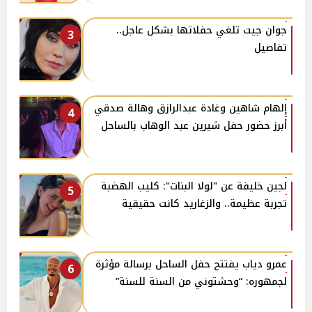
جوان جيت تلغي حفلاتها بشكل عاجل..
3
تفاصيل
إلهام شاهين وغادة عبدالرازق وهالة صدقي
4
أبرز حضور حفل شيرين عبد الوهاب بالساحل
لجين خليفة عن "لولا البنات": كليب الهضبة
5
تجربة عظيمة.. والزغاريد كانت حقيقية
عمرو دياب يفتتح حفل الساحل برسالة مؤثرة
6
لجمهوره: “وحشتوني من السنة للسنة”