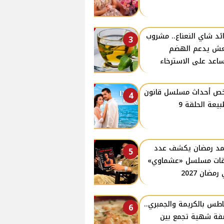
ئد شاي النعناع.. مشروب
3
ش يدعم الهضم
اعد على الاسترخاء
ص أحداث مسلسل قانون
4
بيعة الحلقة 9
د رمضان يكشف عدد
5
ات مسلسل «عشماوي»
مضان 2027
طس بالكريمة والجمبري..
6
ة شهية تجمع بين