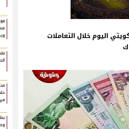
فوا
منع
ويتي اليوم خلال التعاملات
ويس
ك
ملخ
الط
محم
حلق
في ر
بطا
وصف