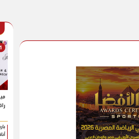
1
ميغ
راق
بار
أنا