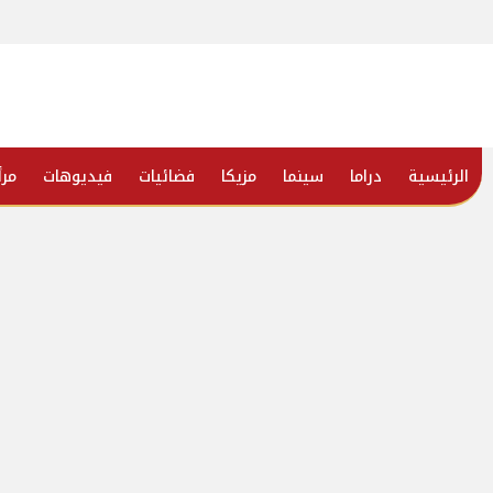
الرئيسية
دراما
سينما
مزيكا
فضائيات
فيديوهات
مرأ