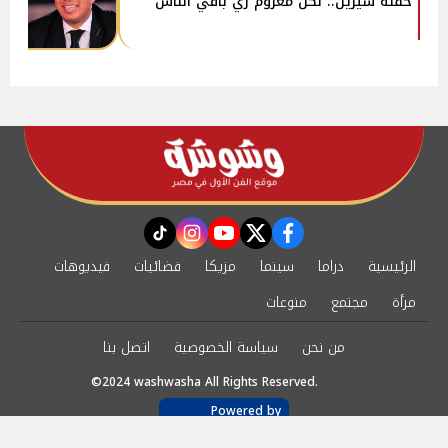
حفلة شيرين.. لكن معزوم زي باقي الناس
instagram
tiktok
youtube
twitter
facebook
الرئيسية
دراما
سينما
مزيكا
فضائيات
فيديوهات
مرأة
مجتمع
منوعات
من نحن
سياسة الخصوصية
اتصل بنا
©2024 washwasha All Rights Reserved.
Powered by