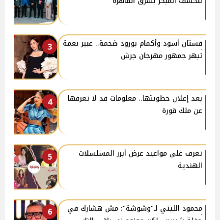
للكشف المبكر بشرق القاهرة
فستان أسود وأكمام بورود ضخمة.. عبير نعمة
3
تبهر جمهور مهرجان جرش
بعد إعلان خطوبتها.. معلومات قد لا تعرفها
4
عن ملك قورة
تعرف على مواعيد عرض أبرز المسلسلات
5
الهندية
محمود الليثي لـ"وشوشة": مش هشارك في
6