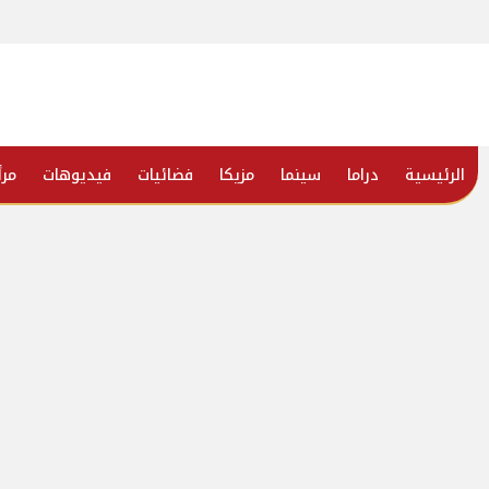
الرئيسية
دراما
سينما
مزيكا
فضائيات
فيديوهات
مرأ