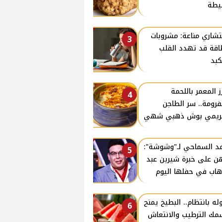
يطة
شاري مناعة: مشروبات
3
اقة قد تهدد القلب
كبد
رز المعمر باللحمة
4
فرومة.. سر الطاجن
كريمي بوش ذهبي شهي
د السماحي لـ"وشوشة":
5
هن على خبرة شيرين عبد
هاب في حفلها اليوم
وله بانتظام.. البطيخ يمنح
6
ك الترطيب والانتعاش