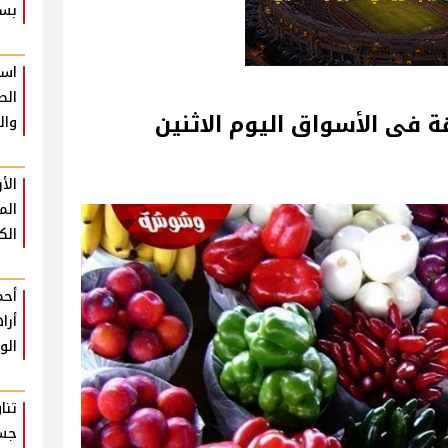
بس
است
الط
واق‎‎ اليوم الاثنين
وال
الأ
الم
ال
أحم
أرا
الو
تنا
جسم