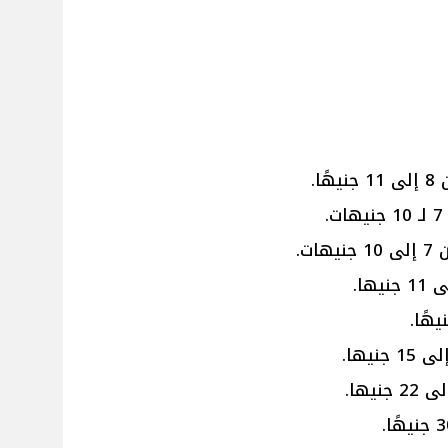
ا.
.
ات.