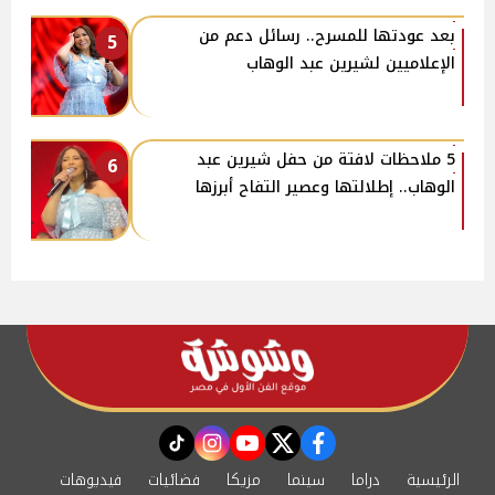
بعد عودتها للمسرح.. رسائل دعم من
5
الإعلاميين لشيرين عبد الوهاب
5 ملاحظات لافتة من حفل شيرين عبد
6
الوهاب.. إطلالتها وعصير التفاح أبرزها
instagram
tiktok
youtube
twitter
facebook
الرئيسية
دراما
سينما
مزيكا
فضائيات
فيديوهات