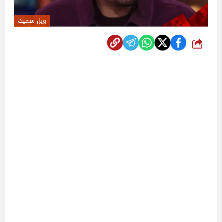
ويل سميث
شارك