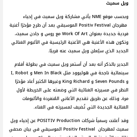
ويل سميث
وبحسب موقع NME يأتي مشاركة ويل سميث في إحياء
مهرجان Positiv Festival الموسيقي بعد أن طرح مؤخرًا أغنية
فردية جديدة بعنوان Work Of Art مع روس و جادن سميث،
وتكون هذه الأغنية هي الأغنية الرئيسية في الألبوم الغنائي
الجديد الذي سيُعلن ويل سميث عنه قريبًا.
الجدير بالذكر أنه بعد أن أستمر ويل سميث في بطولة أفلام
سينمائية ناجحة في هوليوود مثل Men In Black و I, Robot
و Seven Pounds و King Richard وغيرها الكثير أعاد مؤخرًا
النظر في مسيرته الغنائية التي وضعته على الخريطة لأول
مرة، وذلك عن طريق تقديم الأغاني المُنفردة والألبومات
الغنائية الجديدة التي تُضيف لمسيرته في الغناء.
وقد أعلنت رسمياً شركات POSITIV Production عن إحياء ويل
سميث لمهرجان Positiv Festival الموسيقي في بيان صحفي