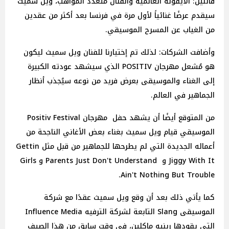
قائلين: الأيقونة العالمية والفنان متعدد المواهب، ويل سميث
سيقدم عرضًا غنائياً لأول مرة في فرنسا بعد أكثر من عقدين
من الغياب عن المسرح الموسيقي.
وأضافت الشركات: لذلك تم إختيارنا للفنان ويل سميث ليكون
هو مُشعل مهرجان POSITIV الذي سيشهد عودته الكبيرة
إلى الغناء والموسيقى بعرض فريد من نوعه سيُجذب أنظار
الجماهير في العالم.
من المتوقع أيضًا أن يشهد حفل مهرجان Positiv Festival
الموسيقي قيام ويل سميث بغناء بعض الأغاني الناجحة من
أعماله الجديدة التي لم يطرحها للجماهير من قبل مثل Gettin
Jiggy With It و Parents Just Don't Understand و Girls
Ain't Nothing But Trouble.
كما يأتي ذلك بعد أن وقع ويل سميث عقدًا مع شركة
الموسيقى Slang التابعة لشركة الترفيه Influence Media
التي يقودها رينيه ماكلين، في وقت سابق من هذا الصيف