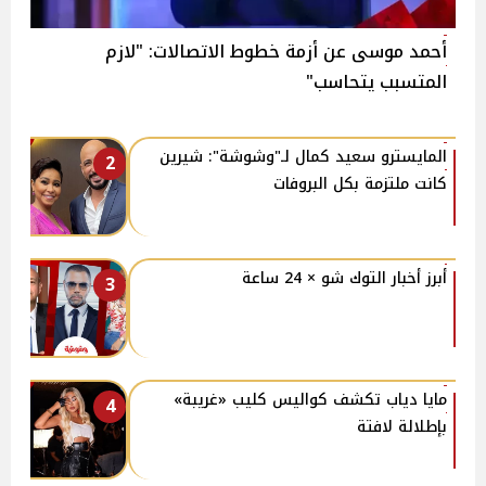
أحمد موسى عن أزمة خطوط الاتصالات: "لازم
المتسبب يتحاسب"
المايسترو سعيد كمال لـ"وشوشة": شيرين
2
كانت ملتزمة بكل البروفات
أبرز أخبار التوك شو × 24 ساعة
3
مايا دياب تكشف كواليس كليب «غريبة»
4
بإطلالة لافتة