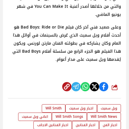
والتي من خلالها أصدر أغنية You Can Make It في شهر
يونيو الماضي.
وعلى صعيد فني آخر كان فيلم Bad Boys: Ride or Die هو
أحدث أفلام ويل سميث الذي عُرض بالسينمات في أوائل هذا
العام وكان يشاركه في بطولته الفنان مارتن لورنس، ويكون
هذا الفيلم هو الجزء الرابع من سلسلة أفلام Bad Boys التي
يُقدمها ويل سميث على مدار أعوام.
شارك
ويل سميث
اخبار ويل سميث
Will Smith
Will Smith News
Will Smith Songs
اغاني ويل سميث
اخبار الفن
اخبار الفنانين
اخبار الفنانين الاجانب