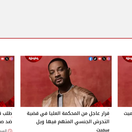
ميث
قرار عاجل من المحكمة العليا في قضية
طلب ق
التحرش الجنسي المتهم فيها ويل
ضد صد
سميث
السبت 25/أبريل/2026