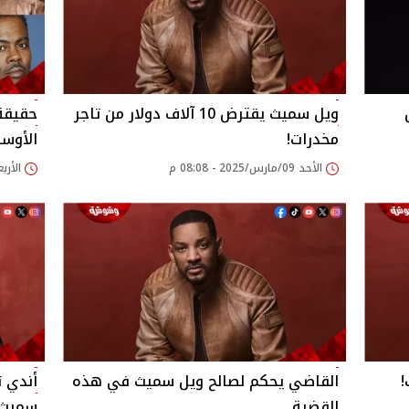
ويل سميث يقترض 10 آلاف دولار من تاجر
حقيقة
مخدرات!
الأوس
الأحد 09/مارس/2025 - 08:08 م
الأربعاء 05/مارس/25
!
القاضي يحكم لصالح ويل سميث في هذه
أندي 
القضية
سميث أ