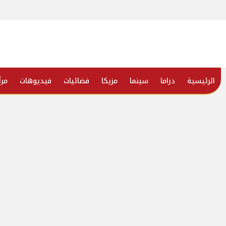
الرئيسية
دراما
سينما
مزيكا
فضائيات
فيديوهات
مرأ