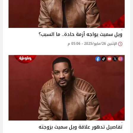
ويل سميث يواجه أزمة حادة.. ما السبب؟
الإثنين 26/مايو/2025 - 05:06 م
تفاصيل تدهور علاقة ويل سميث بزوجته