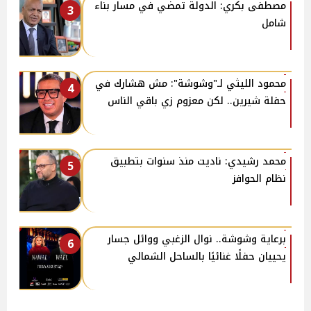
مصطفى بكري: الدولة تمضي في مسار بناء
3
شامل
محمود الليثي لـ"وشوشة": مش هشارك في
4
حفلة شيرين.. لكن معزوم زي باقي الناس
محمد رشيدي: ناديت منذ سنوات بتطبيق
5
نظام الحوافز
برعاية وشوشة.. نوال الزغبي ووائل جسار
6
يحييان حفلًا غنائيًا بالساحل الشمالي