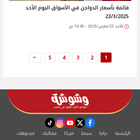
قائمة بأسعار الدواجن في الأسواق‎‎ اليوم الأحد
23/3/2025
الأحد 23/مارس/2025 - 10:45 ص
5
4
3
2
1
instagram
tiktok
youtube
twitter
facebook
الرئيسية
دراما
سينما
مزيكا
فضائيات
فيديوهات