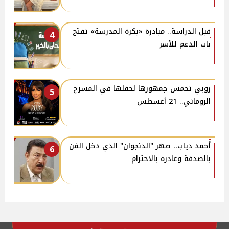
قبل الدراسة.. مبادرة «بكرة المدرسة» تفتح
4
باب الدعم للأسر
روبي تحمس جمهورها لحفلها في المسرح
5
الروماني.. 21 أغسطس
أحمد دياب.. صهر "الدنجوان" الذي دخل الفن
6
بالصدفة وغادره بالاحترام