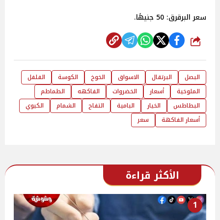
سعر البرقرق: 50 جنيهًا.
شارك
البصل
البرتقال
الاسواق
الخوخ
الكوسة
الفلفل
الملوخية
أسعار
الخضروات
الفاكهه
الطماطم
البطاطس
الخيار
البامية
التفاح
الشمام
الكيوي
أسعار الفاكهة
سعر
الأكثر قراءة
1