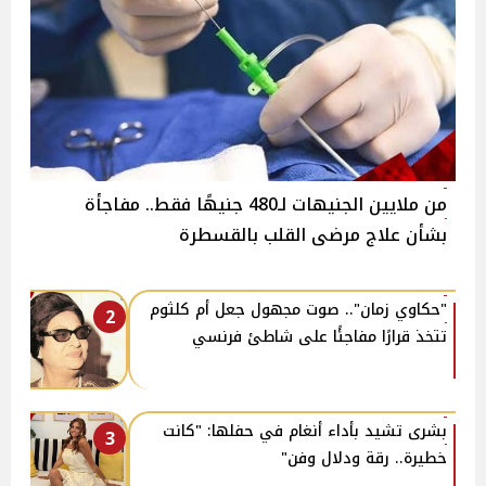
من ملايين الجنيهات لـ480 جنيهًا فقط.. مفاجأة
بشأن علاج مرضى القلب بالقسطرة
"حكاوي زمان".. صوت مجهول جعل أم كلثوم
2
تتخذ قرارًا مفاجئًا على شاطئ فرنسي
بشرى تشيد بأداء أنغام في حفلها: "كانت
3
خطيرة.. رقة ودلال وفن"