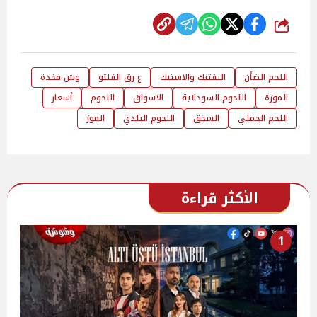
شارك
اللحم الضأن
البفتيك والاستيك
ع رق الفلتو
وش فخدة
الموزة
اللحوم السودانية
الاسواق
اللحوم
أسعار
اللحم الجملي
السجق
اللحوم البلدي
الموز
الأكثر قراءة
1