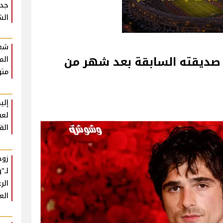
جدي
الش
شعب
 صديقته السابقة بعد شهر من
الم
متو
إلي
لعب
الق
زوج
لـ"
الر
الع