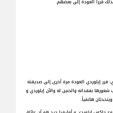
لك قررا العودة إلى بعضهم.
: قرر إيلوردي العودة مرة أخرى إلى صديقته
 شعورها بفقدانه والحنين له والآن إيلوردي و
يتحدثان هاتفياً.
 جاكوب إيلوردي و أوليفيا جيد هو أن عائلة