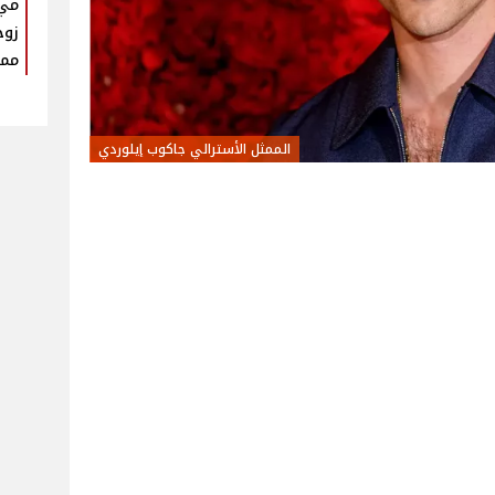
مي 
زوج
ممي
الممثل الأسترالي جاكوب إيلوردي