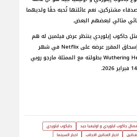
صدقاء مشتركين، نعم عائلتها تُحبه حقًا ولديهما
ائي مثالي لبعضهم البعض.
ممثل جاكوب إيلوردي ينتظر عرض فيلمين له هم
Frankenstein بطولته مع أوسكار إسحاق المقرر عرضه على Netflix في شهر
نوفمبر المقبل 2025، وفيلم Wuthering Heights بطولته مع الممثلة مارجو روبي
فصال جاكوب ايلوردي و اوليفيا جيد
جايكوب ايلوردي
لفنانين
اخبار الفنانين الاجانب
اخبار السينما