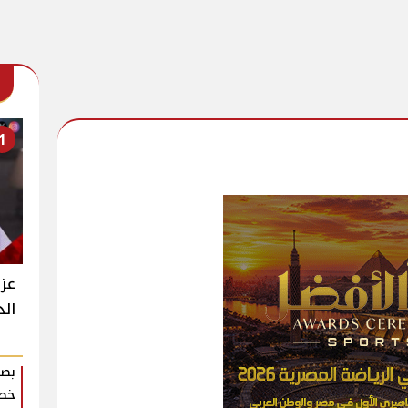
1
عزت
الد
بصم
خطو