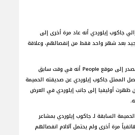
لي جاكوب إيلوردي أنه عاد مرة أخرى إلى
 جيد بعد شهر واحد فقط من إنفصالهم، وعلاقة
وبحسب موقع Geo News أشار المصدر إلى موقع People أنه في وقت سابق
أغسطس الماضي 2025 انفصل الممثل جاكوب إيلوردي عن صديقته الحميمة
ن ظهرت أوليفيا إلى جانب إيلوردي في العرض
لحميمة السابقة لـ جاكوب إيلوردي بمشاعر
تفياً مرة أخرى ولم يحتمل آلالام انفصالهم