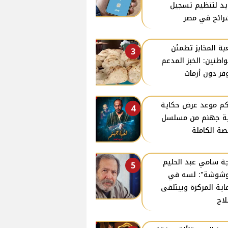
د لتنظيم تسجيل
رائح في مصر
ة المخابز تطمئن
3
واطنين: الخبز المدعم
فر دون أزمات
كم موعد عرض حكاية
4
ة جهنم من مسلسل
صة الكاملة
ة سامي عبد الحليم
5
وشوشة": لسه في
عاية المركزة وبيتلقى
لاج