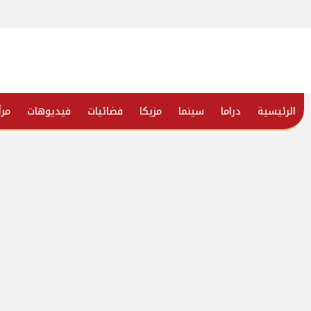
الرئيسية
دراما
سينما
مزيكا
فضائيات
فيديوهات
مرأ