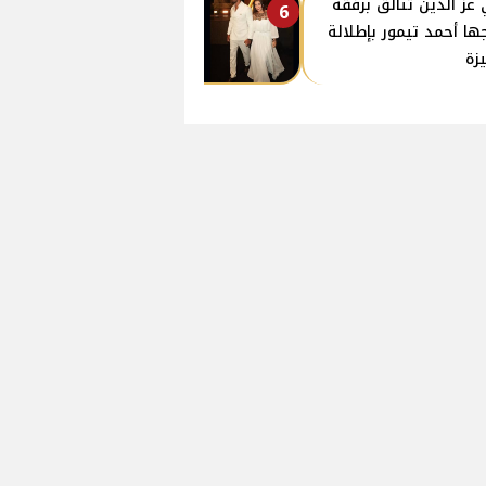
عز الدين تتألق برفقة
6
ها أحمد تيمور بإطلالة
زة