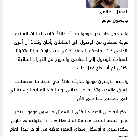
الممثل العالمي
جايسون موموا
واستكمل جايسون موموا حديثه قائلاً: كانت التيارات المائية
قوية منعتني من الوصول إلى الشاطئ بأمان وكدتُ أن أغرق
أقدامي كانت ملطخة بالدماء، كأنني مت حاولتُ مرارًا وتكرارًا
السباحة للوصول إلى الشاطئ والخروج من التيارات المائية
لكنني لم أستطع فعل ذلك.
واختتم جايسون موموا حديثه قائلاً: في لحظة ما استسلمتُ
للغرق والموت وتخليت عن حياتي لولا إنقاذ العناية الإلهية لي
التي جعلتني حياً حتى الآن.
يُذكر أنه على الصعيد الفني لـ الممثل جايسون موموا ينتظر
عرض فيلمه الجديد In the Hand of Dante بطولته مع مارتن
سكورسيزي و أوسكار إسحاق المقرر عرضه في أواخر هذا العام