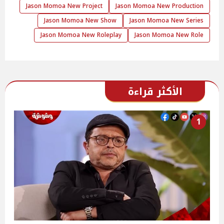
Jason Momoa New Project
Jason Momoa New Production
Jason Momoa New Show
Jason Momoa New Series
Jason Momoa New Roleplay
Jason Momoa New Role
الأكثر قراءة
1