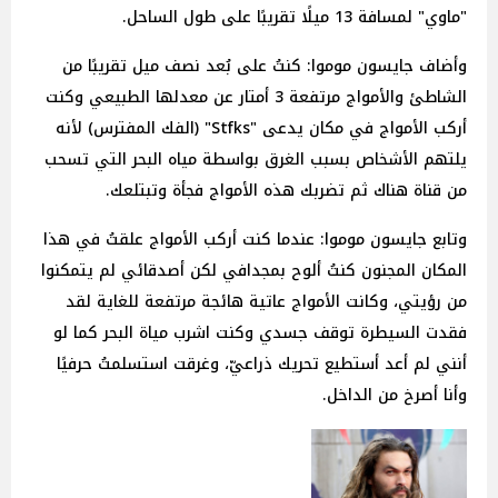
"ماوي" لمسافة 13 ميلًا تقريبًا على طول الساحل.
وأضاف جايسون موموا: كنتُ على بُعد نصف ميل تقريبًا من
الشاطئ والأمواج مرتفعة 3 أمتار عن معدلها الطبيعي وكنت
أركب الأمواج في مكان يدعى "Stfks" (الفك المفترس) لأنه
يلتهم الأشخاص بسبب الغرق بواسطة مياه البحر التي تسحب
من قناة هناك ثم تضربك هذه الأمواج فجأة وتبتلعك.
وتابع جايسون موموا: عندما كنت أركب الأمواج علقتُ في هذا
المكان المجنون كنتُ ألوح بمجدافي لكن أصدقائي لم يتمكنوا
من رؤيتي، وكانت الأمواج عاتية هائجة مرتفعة للغاية لقد
فقدت السيطرة توقف جسدي وكنت اشرب مياة البحر كما لو
أنني لم أعد أستطيع تحريك ذراعيّ، وغرقت استسلمتُ حرفيًا
وأنا أصرخ من الداخل.