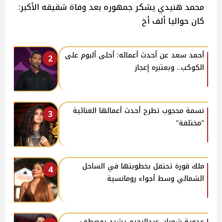
محمد هنيدي يشكر جمهوره بعد وفاة شقيقه الأكبر:
كان حواليا ألف أخ
أحمد سعد عن أحدث أعماله: أحلى ألبوم على
2
الكوكب.. وبعتبره إعجاز
نسمة محجوب تطرح أحدث أعمالها الغنائية
3
"مختلفة"
ملك قورة تحتفل بخطوبتها في الساحل
4
الشمالي وسط أجواء رومانسية
عدوية شعبان عبدالرحيم يشيد بمصطفى