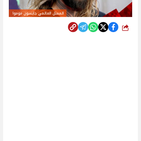
الممثل العالمي جايسون موموا
شارك