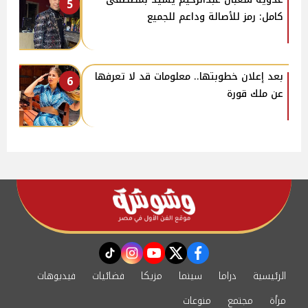
5
كامل: رمز للأصالة وداعم للجميع
بعد إعلان خطوبتها.. معلومات قد لا تعرفها
6
عن ملك قورة
instagram
tiktok
youtube
twitter
facebook
الرئيسية
دراما
سينما
مزيكا
فضائيات
فيديوهات
مرأة
مجتمع
منوعات