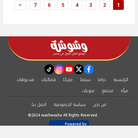
7
6
5
4
3
2
1
instagram
tiktok
youtube
twitter
facebook
الرئيسية
دراما
سينما
مزيكا
فضائيات
فيديوهات
مرأة
مجتمع
منوعات
من نحن
سياسة الخصوصية
اتصل بنا
©2024 washwasha All Rights Reserved.
Powered by