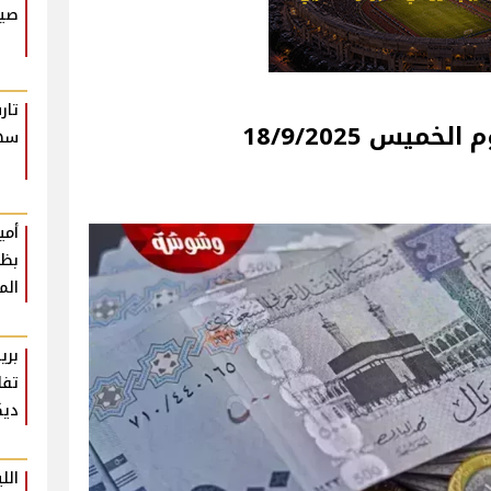
صيف
تار
يس 18/9/2025
سهل
أمي
بظه
الم
بري
تفا
ديك
الل