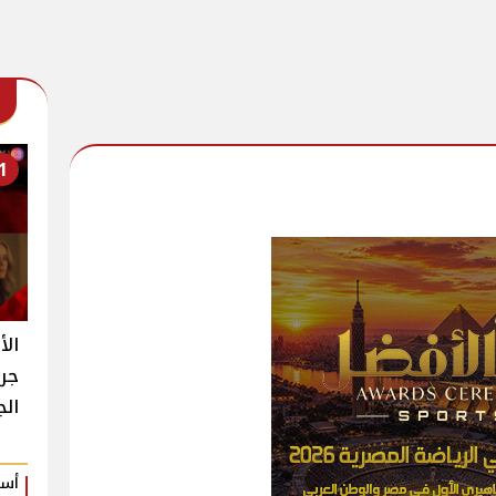
1
الأ
جرا
الجديد 13 y
أسم