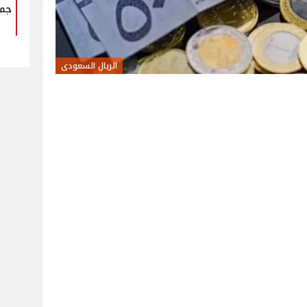
جمه
الريال السعودى