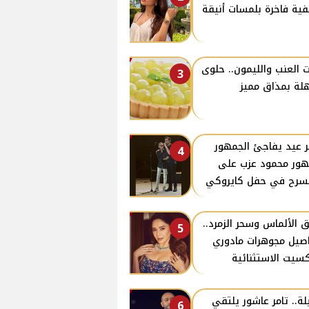
ية فاخرة بلمسات أنيقة
ت العنب والليمون.. حلوى
3
ة بمذاق مميز
ر عيد يفاجئ الجمهور
4
ور محمود عزب على
سرح في حفل كايروكي
ق الألماس وسحر الزمرد..
5
صيل مجوهرات مادوري
سيت الاستثنائية
يلة.. تامر عاشور يلتقي
6