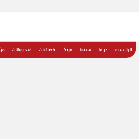
الرئيسية
دراما
سينما
مزيكا
فضائيات
فيديوهات
مرأ