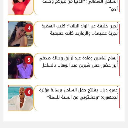
الساحل الشمالي: “الدنيا من غيركم وحشة
أوي”
لجين خليفة عن "لولا البنات": كليب الهضبة
4
تجربة عظيمة.. والزغاريد كانت حقيقية
إلهام شاهين وغادة عبدالرازق وهالة صدقي
5
أبرز حضور حفل شيرين عبد الوهاب بالساحل
عمرو دياب يفتتح حفل الساحل برسالة مؤثرة
6
لجمهوره: “وحشتوني من السنة للسنة”