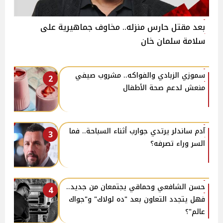
بعد مقتل حارس منزله.. مخاوف جماهيرية على
سلامة سلمان خان
سموزي الزبادي والفواكه.. مشروب صيفي
2
منعش لدعم صحة الأطفال
آدم ساندلر يرتدي جوارب أثناء السباحة.. فما
3
السر وراء تصرفه؟
حسن الشافعي وحماقي يجتمعان من جديد..
4
فهل يتجدد التعاون بعد "ده لولاك" و"جواك
عالم"؟