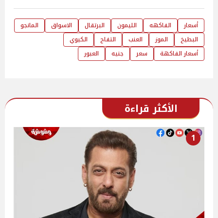
أسعار
الفاكهه
الليمون
البرتقال
الاسواق
المانجو
البطيخ
الموز
العنب
التفاح
الكيوي
أسعار الفاكهة
سعر
جنيه
العبور
الأكثر قراءة
1