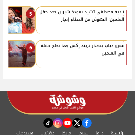
نادية مصطفى تشيد بعودة شيرين بعد حفل
5
العلمين: النهوض من الحطام إنجاز
عمرو دياب يتصدر تريند إكس بعد نجاح حفله
6
في العلمين
instagram
tiktok
youtube
twitter
facebook
الرئيسية
دراما
سينما
مزيكا
فضائيات
فيديوهات