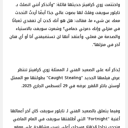
واختتمت زوي كرافيتز حديثها قائلة: “وأتذكر أنني اتصلتُ بـ
تايلور سويفت وقلتُ لها بصوت عالي جدًا أيضًا أردتُ التحدث
معك عن شيء ما، فقالت: هل هو أنك كدتِ أن تفقدي ثعبانًا
في منزلي وإنك دمرتي حمامي؟ وشعرت سويفت بالاستياء
والصدمة من فعلي، وأعتقد أنها لن تستضيفني أنا أو أي فنان
آخر في منزلها”.
يُذكر أنه على الصعيد الفني لـ الممثلة زوي كرافيتز تنتظر
عرض فيلمها الجديد "Caught Stealing" بطولتها مع الممثل
أوستن باتلر المُقرر عرضه في 29 أغسطس الجاري 2025.
وفيما يتعلق بالصعيد الفني لـ تايلور سويفت كان آخر أعمالها
أغنية "Fortnight" التي أطلقتها سويفت في العام الماضي
ونجحت نجاحا مُذهلا وسجلت أعلى نسب مشاهدة على موقع