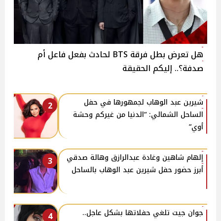
هل تعرض بطل فرقة BTS لحادث بفعل فاعل أم
صدفة؟.. إليكم الحقيقة
شيرين عبد الوهاب لجمهورها في حفل
2
الساحل الشمالي: “الدنيا من غيركم وحشة
أوي”
إلهام شاهين وغادة عبدالرازق وهالة صدقي
3
أبرز حضور حفل شيرين عبد الوهاب بالساحل
جوان جيت تلغي حفلاتها بشكل عاجل..
4