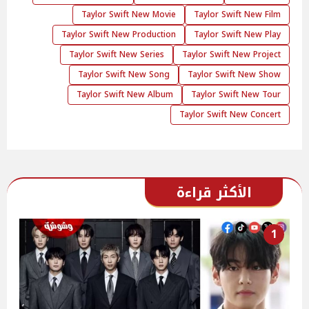
Taylor Swift New Movie
Taylor Swift New Film
Taylor Swift New Production
Taylor Swift New Play
Taylor Swift New Series
Taylor Swift New Project
Taylor Swift New Song
Taylor Swift New Show
Taylor Swift New Album
Taylor Swift New Tour
Taylor Swift New Concert
الأكثر قراءة
1