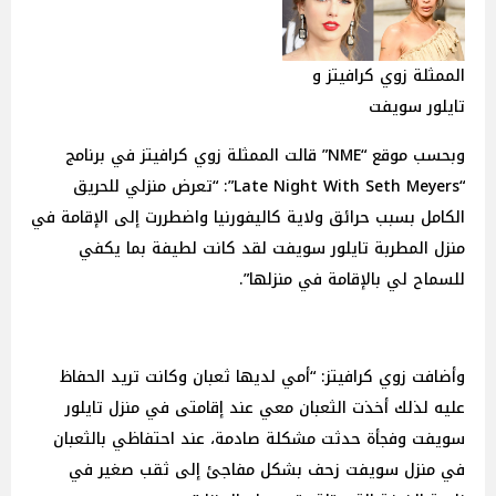
الممثلة زوي كرافيتز و
تايلور سويفت
وبحسب موقع “NME” قالت الممثلة زوي كرافيتز في برنامج
“Late Night With Seth Meyers”: “تعرض منزلي للحريق
الكامل بسبب حرائق ولاية كاليفورنيا واضطررت إلى الإقامة في
منزل المطربة تايلور سويفت لقد كانت لطيفة بما يكفي
للسماح لي بالإقامة في منزلها”.
وأضافت زوي كرافيتز: “أمي لديها ثعبان وكانت تريد الحفاظ
عليه لذلك أخذت الثعبان معي عند إقامتى في منزل تايلور
سويفت وفجأة حدثت مشكلة صادمة، عند احتفاظي بالثعبان
في منزل سويفت زحف بشكل مفاجئ إلى ثقب صغير في