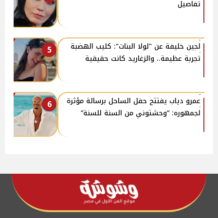
تفاصيل
لجين خليفة عن "لولا البنات": كليب الهضبة
5
تجربة عظيمة.. والزغاريد كانت حقيقية
عمرو دياب يفتتح حفل الساحل برسالة مؤثرة
6
لجمهوره: “وحشتوني من السنة للسنة”