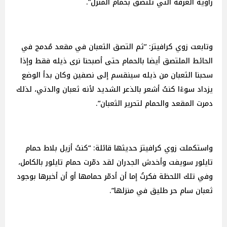
زاوية الغرفة التي تلتصق بحمام المنزل”.
وتابعت زوي كرافيتز: “ثم التصق الثعبان في مقعد مُدمج في
الحائط الملتصق أيضا بالحمام حتى أصبحنا نرى ذيله فقط وإذا
سحبنا الثعبان من ذيله سينقسم إلى نصفين وكان بدأ الوضع
يزداد سوءًا كنتُ أشعر بالذعر الشديد لأنه ثعبان والدتي، لذلك
دمرت المقعد والحمام لتحرير الثعبان”.
واستكملت زوي كرافيتز حديثها قائلة: “كنتُ أزيل بلاط حمام
تايلور سويفت وأخدش الجدران لقد دمّرت حمام تايلور بالكامل،
وفي تلك اللحظة فكرتُ إما أن أدمّر حمامها أو أن أخبرها بوجود
ثعبان سام حر طليق في منزلها”.