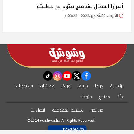
أسرارا انفصال تشانينج تيتوم عن خطيبته!
الأربعاء 30/أكتوبر/2024 - 03:24 م
instagram
tiktok
youtube
twitter
facebook
الرئيسية
دراما
سينما
مزيكا
فضائيات
فيديوهات
مرأة
مجتمع
منوعات
من نحن
سياسة الخصوصية
اتصل بنا
©2024 washwasha All Rights Reserved.
Powered by