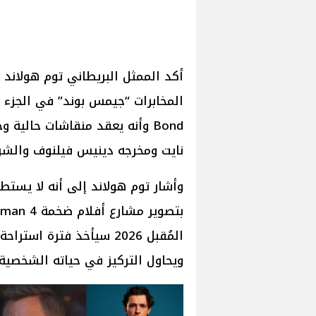
أكد الممثل البريطاني توم هولاند
Bond وأنه يعقد منقاشات حالي
نايت ومخرجه دينيس فيلنوف والشركة المنتجة له 
وأشار توم هولاند إلى أنه لا يستطي
المُقبل 2026 سيأخذ فترة
ويحاول التركيز في حياته الشخصية ق