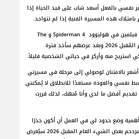
تبر نفسي بالفعل أسعد شاب على قيد الحياة إذا
امتلاك هذه المسيرة الفنية إذا لم تتواجد.
وتابع توم هولاند: أصور حالياً أضخم فيلمين في هوليوود Spiderman 4 و The
Odyssey وسيتم عرضهم في العام المُقبل 2026 وبعد عرضهم سأخذ فترة
 استريح منه وأركز في حياتي الشخصية قليلاً.
 أشعر بالامتنان لوصولي إلى مرحلة في مسيرتي
ضبط نفسي والعودة مستعدًا للانطلاق لا يُمكنني
تقديم أفضل ما لدي وأنا مُنهك، لذلك قررت
أهمية وضع حدود لي في العمل أن أكون حذرًا
بشأن الإفراط في العمل لديّ عام مزدحم بعض الشيء العام المقبل 2026 سيُعرض