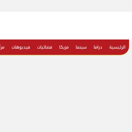
الرئيسية
دراما
سينما
مزيكا
فضائيات
فيديوهات
مرأ