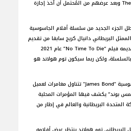
أفلامي Spiderman 4 و The Odyssey وبعد عرضهم من المُحتمل أن آخذ إجازة
بطل الجزء الجديد من سلسلة أفلام الجاسوسية
انسحاب الممثل البريطاني دانيال كريج سابقا من تقديم
الأجزاء التالية من السلسلة بعد تقديمه فيلم “No Time To Die” عام 2021
بالسلسلة، ولكن ربما سيكون توم هولاند هو
جدير بالذكر أن سلسلة أفلام الجاسوسية "James Bond" تتناول مغامرات لعميل
يمس بوند” يكشف فيها المؤمرات المحلية
ة المتحدة البريطانية والعالم في إطار من
ل البريطاني توم هولاند ينتظر عرض أفلامه