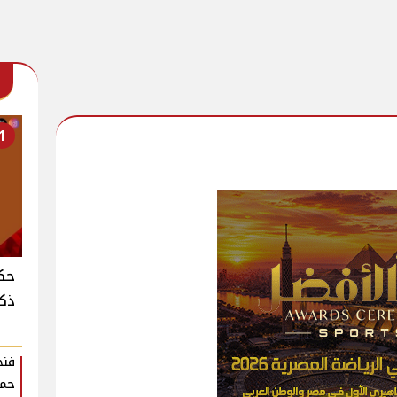
1
حكا
ذكر
فنج
حمل