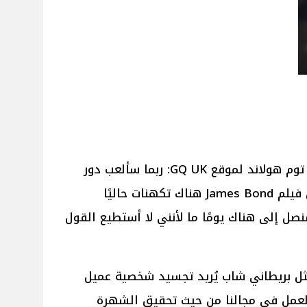
وبحسب موقع Variety قال الممثل توم هولاند لموقع GQ UK: ربما سألعب دور
"جيمس بوند" في الجزء الجديد من فيلم James Bond هناك تكهنات حاليًا
سنصل إلى هناك يومًا ما لأنني لا أستطيع القول
ثل بريطاني شاب يُريد تجسيد شخصية عميل
العمل في مجالنا من حيث تحقيق الشهرة