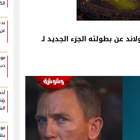
الك
بدء
عن 
د عن بطولته الجزء الجديد لـ
موع
دب
أحم
بإط
الش
موع
بطو