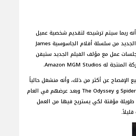
 أنه ربما سيتم ترشيحه لتقديم شخصية عميل
المخابرات “جيمس بوند” في الجزء الجديد من سلسلة أفلام الجاسوسية James
ة وجلسات عمل مع مؤلف الفيلم الجديد ستيفن
Amazon MGM Studios.
ع الإفصاح عن أكثر من ذلك، وأنه منشغل حالياً
بتصوير مشارع أفلام ضخمة Spiderman 4 و The Odyssey وبعد عرضهم في العام
 استراحة طويلة مؤقتة لكي يستريح فيها من العمل
ليلاً.