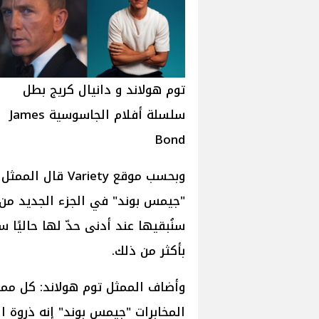
توم هولاند و دانيال كريج بطل
سلسلة أفلام الجاسوسية James
Bond
سنُبقيها عند أدنى حدّ لها حاليًا 
بأكثر من ذلك.
وأضاف الممثل توم هولاند: كل مم
المخابرات "جيمس بوند" إنه ذروة 