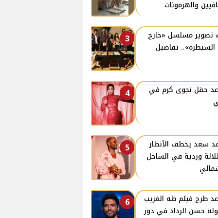
افيين والهرمونات
 تصوير مسلسل «خارج
3
السيطرة».. تفاصيل
د حفل نجوى كرم في
4
ي
د سعد يخطف الأنظار
5
لالة وردية في الساحل
مالي
د طرح فيلم طه الغريب
6
لة حسن الرداد في دور