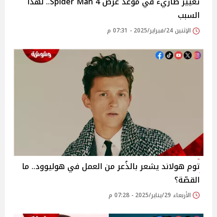
تغيير طاريء في موعد عرض Spider Man 4.. لهذا
السبب
الإثنين 24/فبراير/2025 - 07:31 م
توم هولاند يشعر بالذُعر من العمل في هوليوود.. ما
القصّة؟
الأربعاء 29/يناير/2025 - 07:28 م