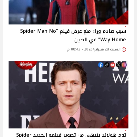
سبب صادم وراء منع عرض فيلم "Spider Man No
Way Home" في الصين
السبت 28/فبراير/2026 - 08:43 م
توم هولاند ينتهي من تصوير فيلمه الجديد Spider