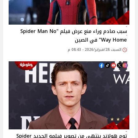
سبب صادم وراء منع عرض فيلم "Spider Man No
Way Home" في الصين
السبت 28/فبراير/2026 - 08:43 م
توم هولاند ينتهي من تصوير فيلمه الجديد Spider