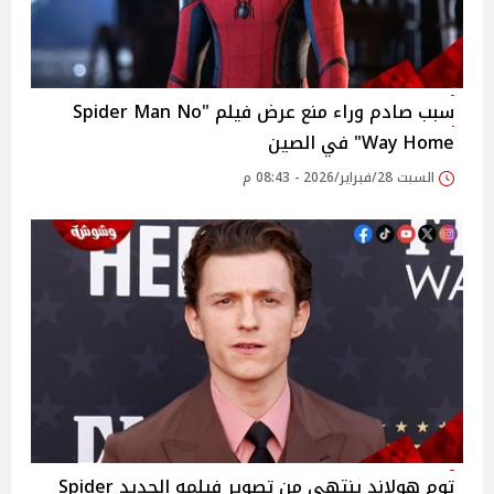
سبب صادم وراء منع عرض فيلم "Spider Man No
Way Home" في الصين
السبت 28/فبراير/2026 - 08:43 م
توم هولاند ينتهي من تصوير فيلمه الجديد Spider