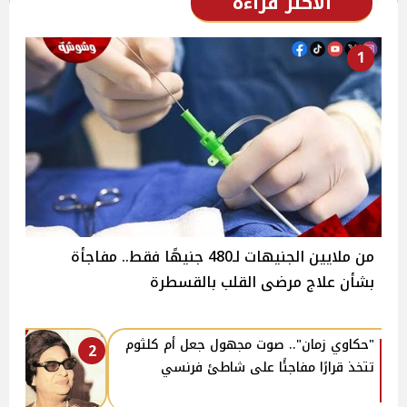
الأكثر قراءة
1
من ملايين الجنيهات لـ480 جنيهًا فقط.. مفاجأة
بشأن علاج مرضى القلب بالقسطرة
"حكاوي زمان".. صوت مجهول جعل أم كلثوم
2
تتخذ قرارًا مفاجئًا على شاطئ فرنسي