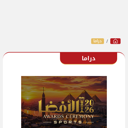
دراما
دراما