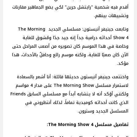
أقدم فيه شخصية "رايتشل جرين" لكي يضع الجماهير مقارنات
وتشبيهات بينهم.
وتابعت جينيفر أنيستون: مسلسلي الجديد The Morning
Show 4 أحداثه درامية جداً إنه جيد جدًا ومُشوق للغاية
وخاصة في هذا الموسم كان تصويره من أصعب المراحل حتى
الآن كان صعبًا للغاية، ولكنه موسم رائع وحافلٌ بالأحداث، هذا
مؤكد.
واختتمت جينيفر أنيستون حديثها قائلة: أنا أشعر بالسعادة
لاستمرار مسلسل The Morning Show على مدار 4 مواسم
ولكنني أؤكد أنه لا يتشابه أبداً مع مسلسلي السابق Friends
الذي كانت أحداثه كوميدية تماماً، لذلك أنتظروني في
المسلسل الجديد وسترون.
تفاصيل مسلسل The Morning Show 4: