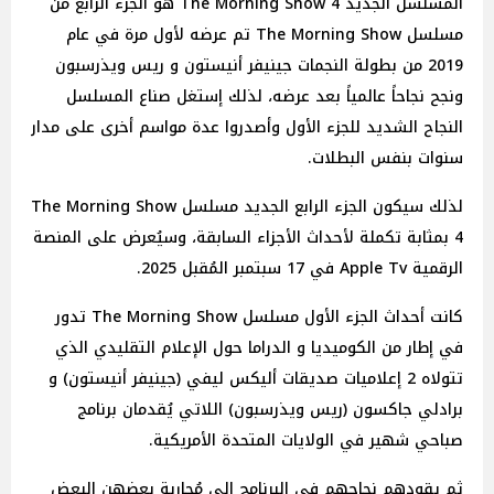
المسلسل الجديد The Morning Show 4 هو الجزء الرابع من
مسلسل The Morning Show تم عرضه لأول مرة في عام
2019 من بطولة النجمات جينيفر أنيستون و ريس ويذرسبون
ونجح نجاحاً عالمياً بعد عرضه، لذلك إستغل صناع المسلسل
النجاح الشديد للجزء الأول وأصدروا عدة مواسم أخرى على مدار
سنوات بنفس البطلات.
لذلك سيكون الجزء الرابع الجديد مسلسل The Morning Show
4 بمثابة تكملة لأحداث الأجزاء السابقة، وسيُعرض على المنصة
الرقمية Apple Tv في 17 سبتمبر المُقبل 2025.
كانت أحداث الجزء الأول مسلسل The Morning Show تدور
في إطار من الكوميديا و الدراما حول الإعلام التقليدي الذي
تتولاه 2 إعلاميات صديقات أليكس ليفي (جينيفر أنيستون) و
برادلي جاكسون (ريس ويذرسبون) اللاتي يُقدمان برنامج
صباحي شهير في الولايات المتحدة الأمريكية.
ثم يقودهم نجاحهم في البرنامج إلى مُحاربة بعضهن البعض