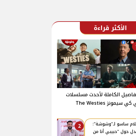
الأكثر قراءة
فاصيل الكاملة لأحدث مسلسلات
ي سيمونز The Westies
ام ساسو لـ"وشوشة":
2
دل حول "حبيبي أنا من