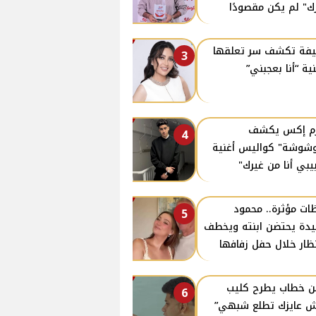
ك" لم يكن مقصودًا
فة تكشف سر تعلقها
3
نية “أنا بعجبني”
زم إكس يكشف
4
وشوشة" كواليس أغنية
يبي أنا من غيرك"
ات مؤثرة.. محمود
5
دة يحتضن ابنته ويخطف
نظار خلال حفل زفافها
ن خطاب يطرح كليب
6
 عايزك تطلع شبهي”