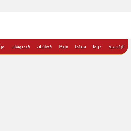
الرئيسية
دراما
سينما
مزيكا
فضائيات
فيديوهات
مرأ