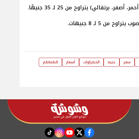
، أصفر، برتقالي) يتراوح من 25 لـ 35 جنيهًا.
راوح من 5 لـ 8 جنيهات.
سعر
جنيه
الخضراوات
أسعار
الطماطم
instagram
tiktok
youtube
twitter
facebook