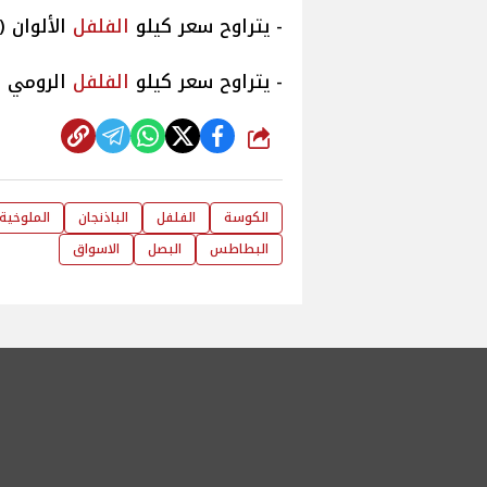
- يتراوح سعر كيلو
الفلفل
الألوان (أحمر
- يتراوح سعر كيلو
الفلفل
الرومي صوب يت
شارك
الكوسة
الفلفل
الباذنجان
الملوخية
البطاطس
البصل
الاسواق