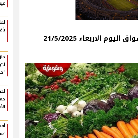
غير
لطي
بأغ
21/5/202
حا
لـ"
"حب
لحظ
حمي
الأ
أمي
“مش