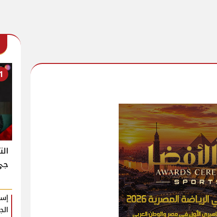
1
الت
جي ك
إسل
الج