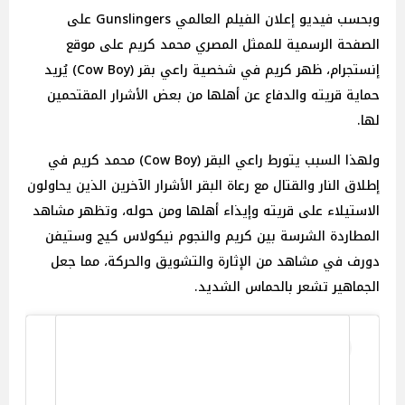
وبحسب فيديو إعلان الفيلم العالمي Gunslingers على
الصفحة الرسمية للممثل المصري محمد كريم على موقع
إنستجرام، ظهر كريم في شخصية راعي بقر (Cow Boy) يُريد
حماية قريته والدفاع عن أهلها من بعض الأشرار المقتحمين
لها.
ولهذا السبب يتورط راعي البقر (Cow Boy) محمد كريم في
إطلاق النار والقتال مع رعاة البقر الأشرار الآخرين الذين يحاولون
الاستيلاء على قريته وإيذاء أهلها ومن حوله، وتظهر مشاهد
المطاردة الشرسة بين كريم والنجوم نيكولاس كيج وستيفن
دورف في مشاهد من الإثارة والتشويق والحركة، مما جعل
الجماهير تشعر بالحماس الشديد.