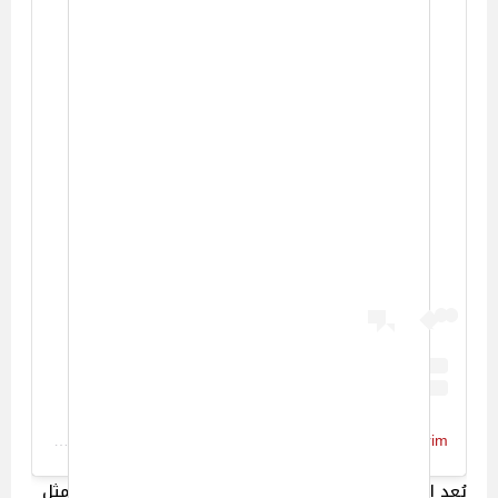
View this post on Instagram
A post shared by Mo Karim | محمد كريم (@mk_mohamedkarim)
يُعد الفيلم الجديد Gunslingers هو الفيلم السادس للممثل