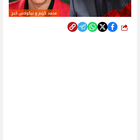
محمد كريم و نيكولاس كيج
شارك