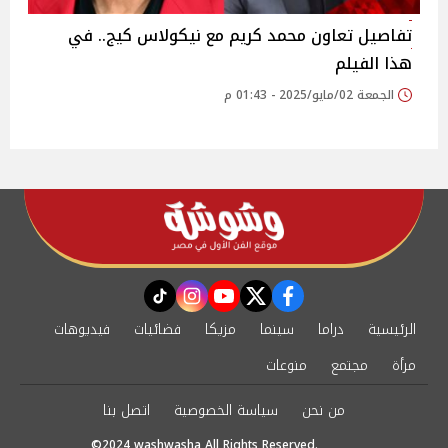
تفاصيل تعاون محمد كريم مع نيكولاس كيج.. في
هذا الفيلم
الجمعة 02/مايو/2025 - 01:43 م
instagram
tiktok
youtube
twitter
facebook
الرئيسية
دراما
سينما
مزيكا
فضائيات
فيديوهات
مرأة
مجتمع
منوعات
من نحن
سياسة الخصوصية
اتصل بنا
©2024 washwasha All Rights Reserved.